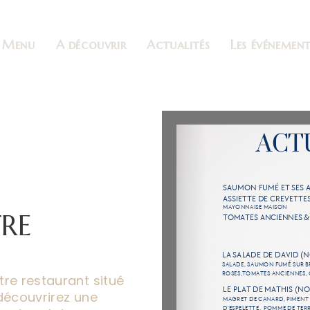
Menu
A découvrir
Actualités
Les événement
TRE
tre restaurant situé
 découvrirez une