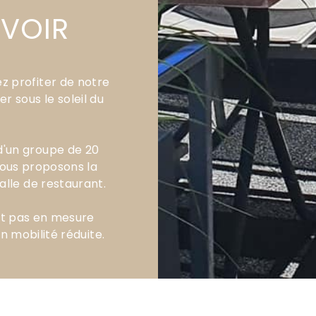
AVOIR
ez profiter de notre
r sous le soleil du
d'un groupe de 20
vous proposons la
salle de restaurant.
st pas en mesure
n mobilité réduite.